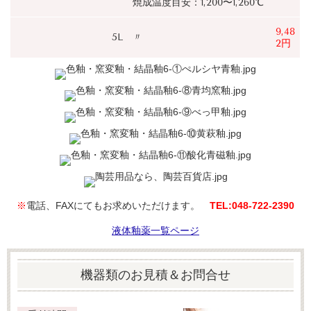
焼成温度目安：1,200〜1,260℃
9,48
5L
〃
2円
※
電話、FAXにてもお求めいただけます。
TEL:048‐722‐2390
液体釉薬一覧ページ
機器類のお見積＆お問合せ