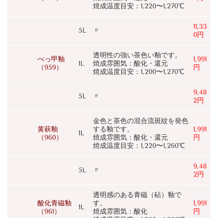
焼成温度目安：1,220〜1,270℃
11,33
5L
〃
0円
透明性の強い茶色い釉です。
べっ甲釉
1,991
1L
焼成雰囲気：酸化・還元
（959）
円
焼成温度目安：1,200〜1,270℃
9,48
5L
〃
2円
金色と茶色の混合流斑紋を発色
黄萩釉
する釉です。
1,991
1L
（960）
焼成雰囲気：酸化・還元
円
焼成温度目安：1,220〜1,260℃
9,48
5L
〃
2円
透明感のある青磁（砧）釉で
酸化青磁釉
す。
1,991
1L
（961）
焼成雰囲気：酸化
円