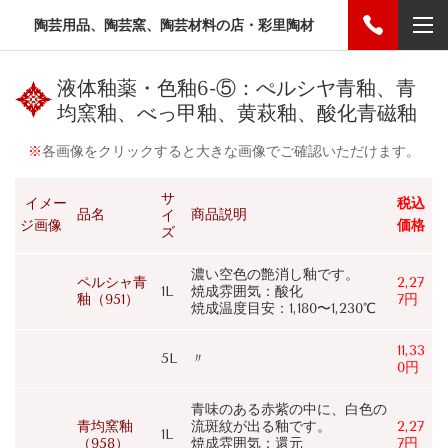
陶芸用品、陶芸窯、陶芸材料の店・彩里陶材
液体釉薬・色釉6-⑤：ぺルシヤ青釉、青
均窯釉、べっ甲釉、黄萩釉、酸化青磁釉
※
各画像をクリックすると大きな画像でご確認いただけます。
サ
イメー
税込
品名
商品説明
イ
ジ画像
価格
ズ
濃い空色の艶消し釉です。
ペルシャ青
2,27
1L
焼成雰囲気：酸化
釉（951）
7円
焼成温度目安：1,180〜1,230℃
11,33
5L
〃
0円
青味のある赤紫の中に、白色の
青均窯釉
流斑紋が出る釉です。
2,27
1L
（958）
焼成雰囲気：還元
7円