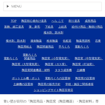
MENU
TOP
陶芸初心者向け道具
へら こて
削り道具
成形用品
装飾、細工道具
筆、刷毛
下絵具
上絵具
絵付け用品・釉掛け用品
撥水剤、防水剤
撥水剤、防水剤
液体釉薬
粉末釉薬
化粧泥
釉薬用原料
石膏
陶芸用粘土
陶芸関連用品
手ろくろ
電動ろくろ
電動ろくろ
電動ろくろ
関連用品
陶芸窯（小型電気窯）
陶芸窯（中型電気窯）
陶芸窯（大型電気窯）
陶芸窯（ガス窯）
陶芸窯（灯油窯）
陶芸窯関連機器・材料
タタラ成形機
土練機
ポットミル機・ポット
電動ろくろの設置例
陶芸窯の設置例
土練機の設置例
陶芸窯の販売方針
学校・施設ご関係者様
ショッピングサイト陶芸百貨店
青い壁が目印の『陶芸用品・陶芸窯（陶芸機器）・陶芸材料』専