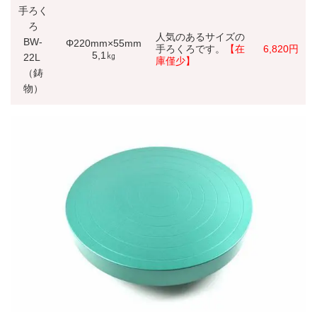
手ろく
ろ
人気のあるサイズの
BW-
Φ220mm×55mm
手ろくろです。
【在
6,820円
5,1㎏
22L
庫僅少】
（鋳
物）