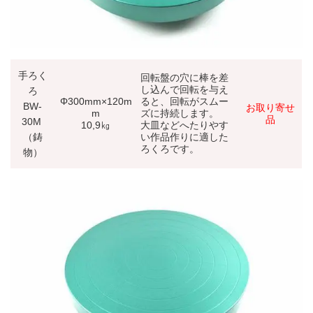
手ろく
回転盤の穴に棒を差
し込んで回転を与え
ろ
Φ300mm×120m
ると、回転がスムー
BW-
お取り寄せ
m
ズに持続します。
品
30M
10,9㎏
大皿などへたりやす
（鋳
い作品作りに適した
ろくろです。
物）