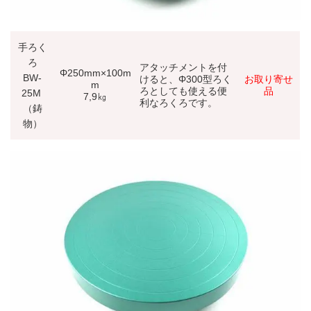
手ろく
ろ
アタッチメントを付
Φ250mm×100m
BW-
けると、Φ300型ろく
お取り寄せ
m
ろとしても使える便
品
25M
7,9㎏
利なろくろです。
（鋳
物）