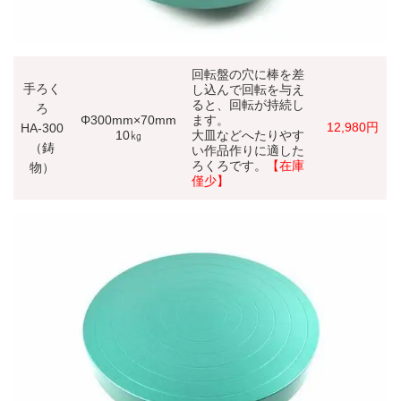
回転盤の穴に棒を差
手ろく
し込んで回転を与え
ると、回転が持続し
ろ
Φ300mm×70mm
ます。
12,980円
HA-300
10㎏
大皿などへたりやす
（鋳
い作品作りに適した
ろくろです。
【在庫
物）
僅少】