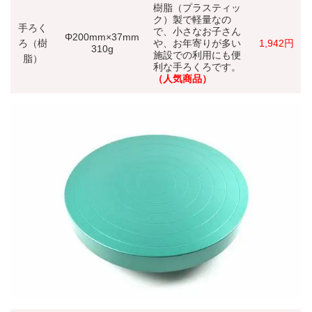
樹脂（プラスティッ
ク）製で軽量なの
手
ろく
で、小さなお子さん
Φ200mm×37mm
ろ
（樹
や、お年寄りが多い
1,942円
310g
施設での利用にも便
脂）
利な手ろくろです。
（人気商品）