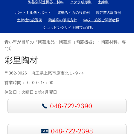
陶芸窯関連機器・材料
タタラ成形機
土練機
ポットミル機・ポット
電動ろくろの設置例
陶芸窯の設置例
土練機の設置例
陶芸窯の販売方針
学校・施設ご関係者様
ショッピングサイト陶芸百貨店
青い壁が目印の『陶芸用品・陶芸窯（陶芸機器）・陶芸材料』専
門店
彩里陶材
〒362-0026 埼玉県上尾市原市北１-９-14
営業時間：9：00～17：00
休業日：火曜日＆第4月曜日
048-722-2390
048-722-2398