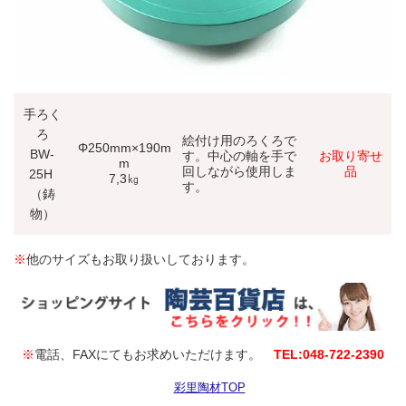
手ろく
ろ
絵付け用のろくろで
Φ250mm×190m
BW-
す。中心の軸を手で
お取り寄せ
m
回しながら使用しま
品
25H
7,3㎏
す。
（鋳
物）
※
他のサイズもお取り扱いしております。
※
電話、FAXにてもお求めいただけます。
TEL:048‐722‐2390
彩里陶材TOP