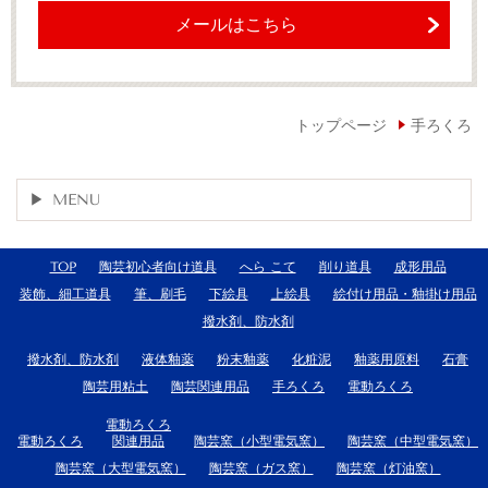
メールはこちら
トップページ
手ろくろ
MENU
TOP
陶芸初心者向け道具
へら こて
削り道具
成形用品
装飾、細工道具
筆、刷毛
下絵具
上絵具
絵付け用品・釉掛け用品
撥水剤、防水剤
撥水剤、防水剤
液体釉薬
粉末釉薬
化粧泥
釉薬用原料
石膏
陶芸用粘土
陶芸関連用品
手ろくろ
電動ろくろ
電動ろくろ
電動ろくろ
関連用品
陶芸窯（小型電気窯）
陶芸窯（中型電気窯）
陶芸窯（大型電気窯）
陶芸窯（ガス窯）
陶芸窯（灯油窯）