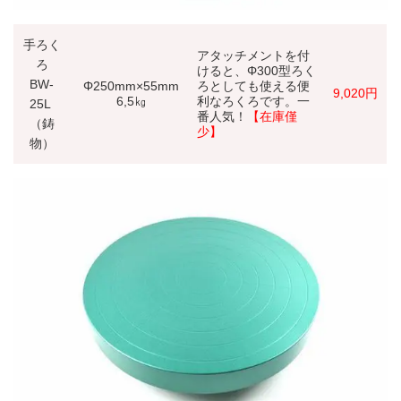
手ろく
アタッチメントを付
ろ
けると、Φ300型ろく
BW-
Φ250mm×55mm
ろとしても使える便
9,020
円
6,5㎏
利なろくろです。一
25L
番人気！
【在庫僅
（鋳
少】
物）