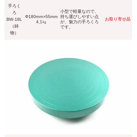
手ろく
小型で軽量なので、
ろ
Φ180mm×55mm
持ち運びしやすい点
お取り寄せ品
BW-18L
4,1㎏
が、魅力の手ろくろ
（鋳
です。
物）