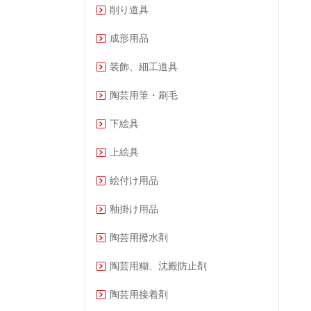
削り道具
成形用品
装飾、細工道具
陶芸用筆・刷毛
下絵具
上絵具
絵付け用品
釉掛け用品
陶芸用撥水剤
陶芸用糊、沈殿防止剤
陶芸用接着剤