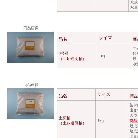
焼成
水量
商品画像
サイズ
品名
商
亜
9号釉
焼
1kg
（亜鉛透明釉）
焼
水
商品画像
サイズ
品名
商
染付
出ま
ので
土灰釉
1kg
商品
（土灰透明釉）
焼成
焼成
水量目