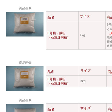
商品画像
サイズ
品名
商
3
と
3号釉・微粉
（
1kg
（石灰透明釉）
焼
焼成
水量
商品画像
サイズ
品名
商
3号釉・微粉
3kg
（石灰透明釉）
商品画像
サイズ
品名
商