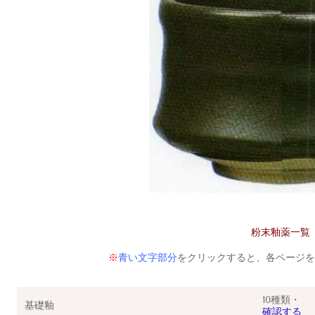
粉末釉薬一覧
※
青い文字部分
をクリックすると、各ページを
10種類・
基礎釉
確認する