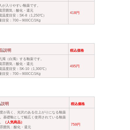
入が入りやすい釉薬です。
成雰囲気：酸化・還元
418円
成温度目安：SK-8（1,250℃）
量目安：700～900CC/1Kg
品説明
税込価格
乳濁（白濁）する釉薬です。
成雰囲気：酸化・還元
495円
成温度目安：SK-10（1,300℃）
量目安：700～900CC/1Kg
品説明
税込価格
度が高く、光沢のある仕上がりになる釉薬
。基礎釉として幅広く使用されている釉薬
。
（人気商品）
759円
雰囲気：酸化・還元