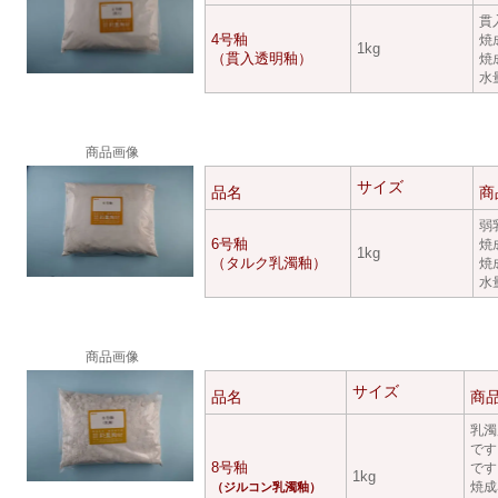
貫
4号釉
焼
1kg
（貫入透明釉）
焼
水
商品画像
サイズ
品名
商
弱
6号釉
焼
1kg
（タルク乳濁釉）
焼
水
商品画像
サイズ
品名
商
乳濁
です
8号釉
です
1kg
焼成
（ジルコン乳濁釉）