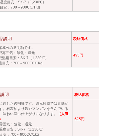
温度目安：SK-7（1,230℃）
目安：700～900CC/1Kg
品説明
税込価格
鉛成分の透明釉です。
成雰囲気：酸化・還元
495円
成温度目安：SK-7（1,230℃）
量目安：700～900CC/1Kg
品説明
税込価格
に適した透明釉です。還元焼成では青味が
す。石灰釉より鉄やマンガンを含んでいる
、味わい深い仕上がりになります
。
（人気
528円
）
雰囲気：酸化・還元
温度目安：SK-7（1,230℃）
安：700～900CC/1kg