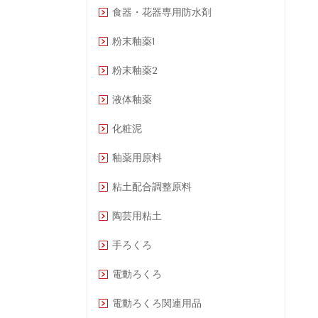
食器・花器専用防水剤
粉末釉薬1
粉末釉薬2
液体釉薬
化粧泥
釉薬用原料
粘土配合調整原料
陶芸用粘土
手ろくろ
電動ろくろ
電動ろくろ関連用品