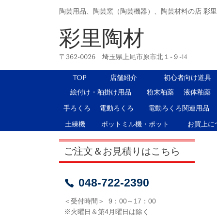
陶芸用品、陶芸窯（陶芸機器）、陶芸材料の店 彩
彩里陶材
〒362-0026 埼玉県上尾市原市北１-９-14
TOP
店舗紹介
初心者向け道具
絵付け・釉掛け用品
粉末釉薬
液体釉薬
手ろくろ
電動ろくろ
電動ろくろ関連用品
土練機
ポットミル機・ポット
お買上に
ご注文＆お見積りはこちら
048-722-2390
＜受付時間＞ 9：00～17：00
※火曜日＆第4月曜日は除く