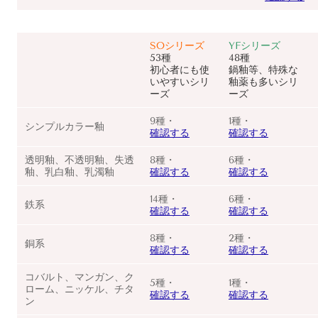
SOシリーズ
YFシリーズ
53種
48種
初心者にも使
鍋釉等、特殊な
いやすいシリ
釉薬も多いシリ
ーズ
ーズ
9種・
1種・
シンプルカラー釉
確認する
確認する
透明釉、不透明釉、失透
8種・
6種・
釉、乳白釉、乳濁釉
確認する
確認する
14種・
6種・
鉄系
確認する
確認する
8種・
2種・
銅系
確認する
確認する
コバルト、マンガン、ク
5種・
1種・
ローム、ニッケル、チタ
確認する
確認する
ン