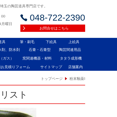
る埼玉の陶芸道具専門店です。
048-722-2390
：00
4月曜日
お問合せはこちら
道具
筆・刷毛
下絵具
上絵具
水剤、防水剤
石膏・石膏型
陶芸関連用品
（ガス）
窯関連機器・材料
タタラ成形機
類お見積りフォーム
サイトマップ
店舗案内
トップページ
粉末釉薬1
覧リスト