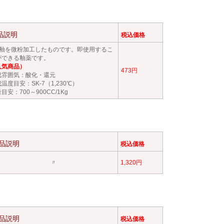
品説明
税込価格
号釉を微粉加工したものです。即使用するこ
ができる釉薬です。
人気商品）
473円
成雰囲気：酸化・還元
温度目安：SK-7（1,230℃）
目安：700～900CC/1Kg
品説明
税込価格
〃
1,320円
品説明
税込価格