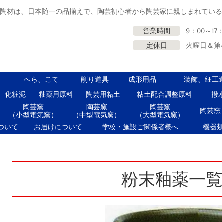
里陶材は、日本随一の品揃えで、陶芸初心者から陶芸家に親しまれてい
営業時間
9：00～17
定休日
火曜日＆第
へら、こて
削り道具
成形用品
装飾、細工
化粧泥
釉薬用原料
陶芸用粘土
粘土配合調整原料
撥
陶芸窯
陶芸窯
陶芸窯
陶芸窯
（小型電気窯）
（中型電気窯）
（大型電気窯）
ついて
お届けについて
学校・施設ご関係者様へ
機器
粉末釉薬一