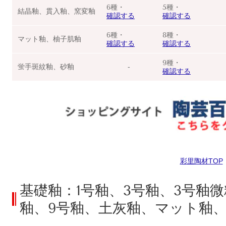
6種・
5種・
結晶釉、貫入釉、窯変釉
確認する
確認する
6種・
8種・
マット釉、柚子肌釉
確認する
確認する
9種・
蛍手斑紋釉、砂釉
‐
確認する
彩里陶材TOP
基礎釉：1号釉、3号釉、3号釉微
釉、9号釉、土灰釉、マット釉