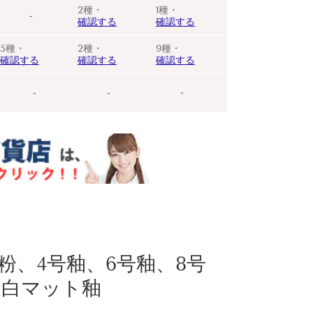
2種・
1種・
‐
確認する
確認する
5種・
2種・
9種・
確認する
確認する
確認する
‐
‐
-
粉、4号釉、6号釉、8号
、白マット釉