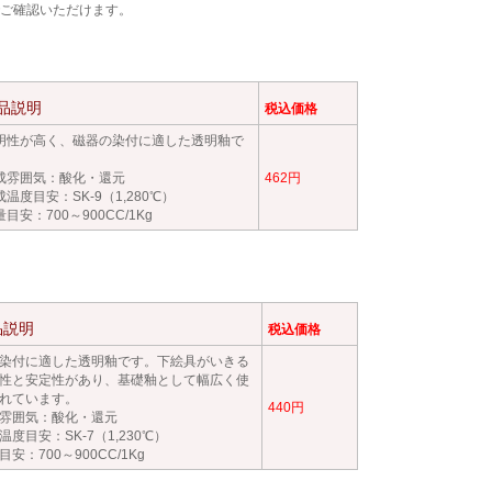
ご確認いただけます。
品説明
税込価格
明性が高く、磁器の染付に適した透明釉で
。
成雰囲気：酸化・還元
462円
成温度目安：SK-9（1,280℃）
目安：700～900CC/1Kg
品説明
税込価格
染付に適した透明釉です。下絵具がいきる
性と安定性があり、基礎釉として幅広く使
れています。
440円
雰囲気：酸化・還元
温度目安：SK-7（1,230℃）
目安：700～900CC/1Kg