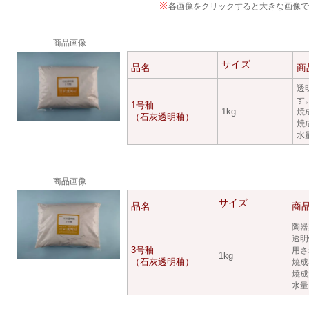
※
各画像をクリックすると大きな画像で
商品画像
サイズ
品名
商
透
す
1号釉
1kg
焼
（石灰透明釉）
焼
水量
商品画像
サイズ
品名
商
陶器
透明
3号釉
用さ
1kg
（石灰透明釉）
焼成
焼成
水量