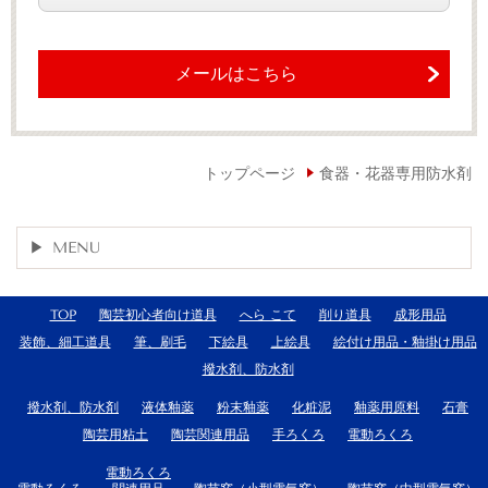
メールはこちら
トップページ
食器・花器専用防水剤
MENU
TOP
陶芸初心者向け道具
へら こて
削り道具
成形用品
装飾、細工道具
筆、刷毛
下絵具
上絵具
絵付け用品・釉掛け用品
撥水剤、防水剤
撥水剤、防水剤
液体釉薬
粉末釉薬
化粧泥
釉薬用原料
石膏
陶芸用粘土
陶芸関連用品
手ろくろ
電動ろくろ
電動ろくろ