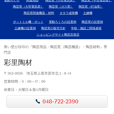
電動ろくろ
関連用品
陶芸窯（小型電気窯）
陶芸窯（中型電気窯）
陶芸窯（大型電気窯）
陶芸窯（ガス窯）
陶芸窯（灯油窯）
陶芸窯関連機器・材料
タタラ成形機
土練機
ポットミル機・ポット
電動ろくろの設置例
陶芸窯の設置例
土練機の設置例
陶芸窯の販売方針
学校・施設ご関係者様
ショッピングサイト陶芸百貨店
青い壁が目印の『陶芸用品・陶芸窯（陶芸機器）・陶芸材料』専
門店
彩里陶材
〒362-0026 埼玉県上尾市原市北１-９-14
営業時間：9：00～17：00
休業日：火曜日＆第4月曜日
048-722-2390