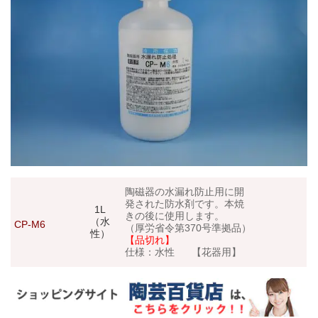
陶磁器の水漏れ防止用に開
発された防水剤です。本焼
1L
きの後に使用します。
（水
CP-M6
（厚労省令第370号準拠品）
性）
【品切れ】
仕様：水性 【花器用】