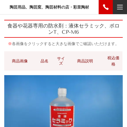
陶芸用品、陶芸窯、陶芸材料の店・彩里陶材
食器や花器専用の防水剤：液体セラミック、ポロ
ンT、CP-M6
※
各画像をクリックすると大きな画像でご確認いただけます。
税込価
サイ
商品画像
品名
商品説明
ズ
格