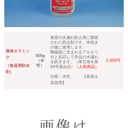
食器の水漏れ防止用に開発
された防水剤です。本焼き
の後に使用します。
液体セラミッ
陶磁器に含まれるアルカリ
500g
分と反応して作品の水漏れ
ク
（水
3,300円
を防ぎます。（厚労省令第
性）
（食器用防水
69号適合品）
（人気商品）
剤）
仕様：水性 【食器＆
花器用】