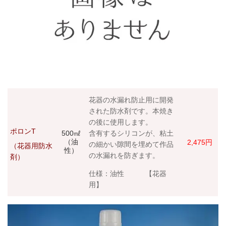
花器の水漏れ防止用に開発
された防水剤です。本焼き
の後に使用します。
ポロンT
500㎖
含有するシリコンが、粘土
（油
2,475円
の細かい隙間を埋めて作品
（花器用防水
性）
の水漏れを防ぎます。
剤）
仕様：油性 【花器
用】