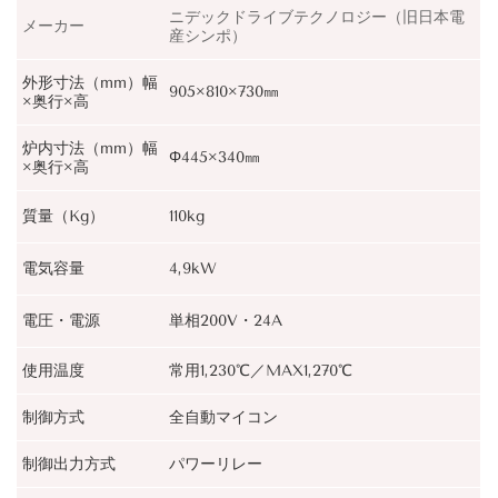
ニデックドライブテクノロジー（旧日本電
メーカー
産シンポ）
外形寸法（mm）幅
905×810×730㎜
×奥行×高
炉内寸法（mm）幅
Φ445×340㎜
×奥行×高
質量（Kg）
110kg
電気容量
4,9kW
電圧・電源
単相200V・24A
使用温度
常用1,230℃／MAX1,270℃
制御方式
全自動マイコン
制御出力方式
パワーリレー