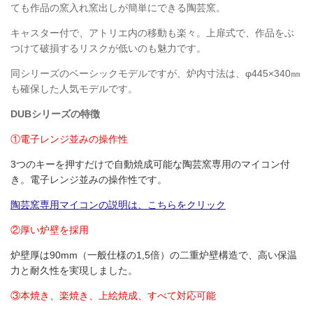
ても作品の窯入れ窯出しが簡単にできる陶芸窯。
キャスター付で、アトリエ内の移動も楽々。上扉式で、作品をぶ
つけて破損するリスクが低いのも魅力です。
同シリーズのベーシックモデルですが、炉内寸法は、φ445×340㎜
も確保した人気モデルです。
DUBシリーズの特徴
①電子レンジ並みの操作性
3つのキーを押すだけで自動焼成可能な陶芸窯専用のマイコン付
き。電子レンジ並みの操作性です。
陶芸窯専用マイコンの説明は、こちらをクリック
②厚い炉壁を採用
炉壁厚は90mm（一般仕様の1,5倍）の二重炉壁構造で、高い保温
力と耐久性を実現しました。
③本焼き、楽焼き、上絵焼成、すべて対応可能