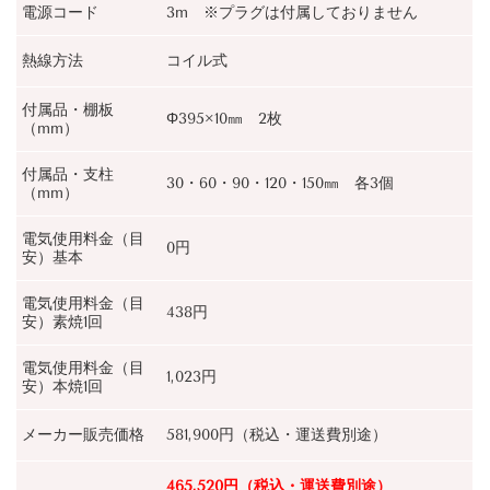
電源コード
3m ※プラグは付属しておりません
熱線方法
コイル式
付属品・棚板
Φ395×10㎜ 2枚
（mm）
付属品・支柱
30・60・90・120・150㎜ 各3個
（mm）
電気使用料金（目
0円
安）基本
電気使用料金（目
438円
安）素焼1回
電気使用料金（目
1,023円
安）本焼1回
メーカー販売価格
581,900円（税込・運送費別途）
465,520円
（税込・運送費別途）