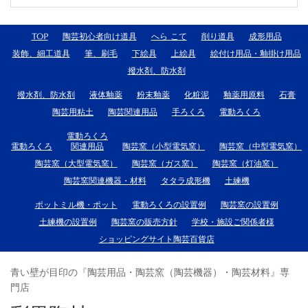
TOP
陶芸初心者向け道具
へら こて
削り道具
成形用品
装飾、細工道具
筆、刷毛
下絵具
上絵具
絵付け用品・釉掛け用品
撥水剤、防水剤
撥水剤、防水剤
液体釉薬
粉末釉薬
化粧泥
釉薬用原料
石膏
陶芸用粘土
陶芸関連用品
手ろくろ
電動ろくろ
電動ろくろ
電動ろくろ
関連用品
陶芸窯（小型電気窯）
陶芸窯（中型電気窯）
陶芸窯（大型電気窯）
陶芸窯（ガス窯）
陶芸窯（灯油窯）
陶芸窯関連機器・材料
タタラ成形機
土練機
ポットミル機・ポット
電動ろくろの設置例
陶芸窯の設置例
土練機の設置例
陶芸窯の販売方針
学校・施設ご関係者様
ショッピングサイト陶芸百貨店
青い壁が目印の『陶芸用品・陶芸窯（陶芸機器）・陶芸材料』専
門店