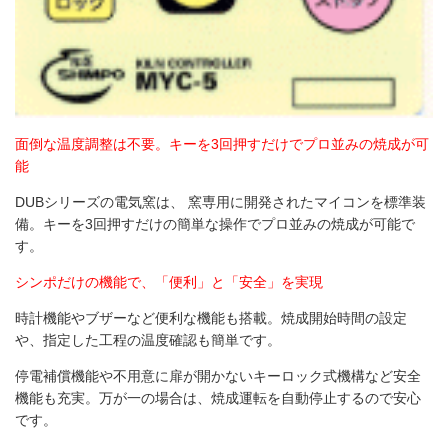
面倒な
温度調整は不要。
キーを3回押すだけで
プロ並みの焼成が可
能
DUBシリーズの電気窯は、 窯専用に開発されたマイコンを標準装
備。
キーを3回押すだけの簡単な操作でプロ並みの焼成が可能で
す。
シンポだけの機能で、「便利」と「安全」を実現
時計機能やブザーなど便利な機能も搭載。焼成開始時間の設定
や、指定した工程の温度確認も簡単です。
停電補償機能や不用意に扉が開かないキーロック式機構など安全
機能も充実。万が一の場合は、焼成運転を自動停止するので安心
です。