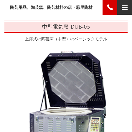
陶芸用品、陶芸窯、陶芸材料の店・彩里陶材
中型電気窯 DUB‐05
上扉式の陶芸窯（中型）のベーシックモデル