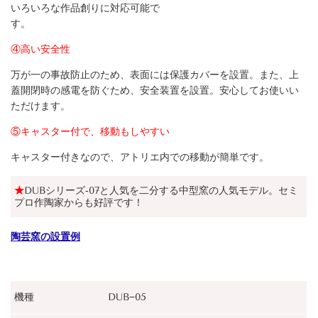
いろいろな作品創りに対応可能で
す。
④高い安全性
万が一の事故防止のため、表面には保護カバーを設置。また、上
蓋開閉時の感電を防ぐため、安全装置を設置。安心してお使いい
ただけます。
⑤キャスター付で、移動もしやすい
キャスター付きなので、アトリエ内での移動が簡単です。
★
DUBシリーズ‐07と人気を二分する中型窯の人気モデル。セミ
プロ作陶家からも好評です！
陶芸窯の設置例
機種
DUB−05