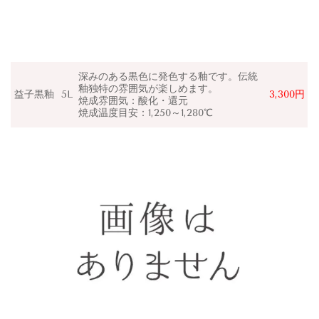
深みのある黒色に発色する釉です。伝統
釉独特の雰囲気が楽しめます。
益子黒釉
5L
3,300円
焼成雰囲気：
酸化・還元
焼成温度目安：1,250～1,280℃