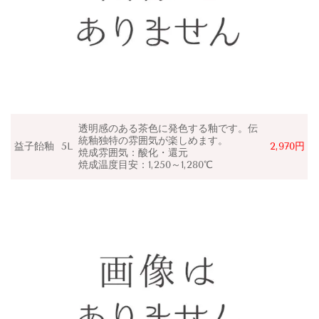
透明感のある茶色に発色する釉です。伝
統釉独特の雰囲気が楽しめます。
益子飴釉
5L
2,970円
焼成雰囲気：
酸化・還元
焼成温度目安：1,250～1,280℃