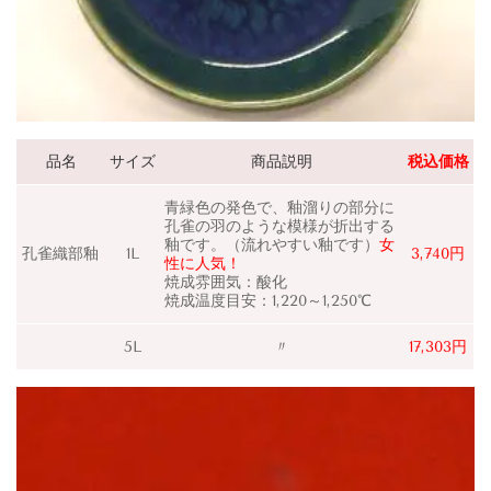
品名
サイズ
商品説明
税込価格
青緑色の発色で、釉溜りの部分に
孔雀の羽のような模様が折出する
釉です。（流れやすい釉です）
女
孔雀織部釉
1L
3,740円
性に人気！
焼成雰囲気：酸化
焼成温度目安：1,220～1,250℃
5L
〃
17,303円