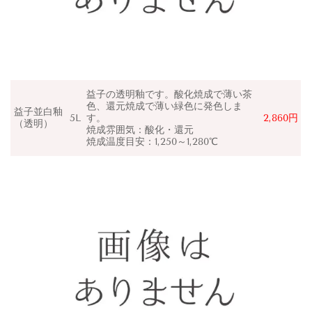
益子の透明釉です。酸化焼成で薄い茶
色、還元焼成で薄い緑色に発色しま
益子並白釉
5L
す。
2,860円
（透明）
焼成雰囲気：
酸化・還元
焼成温度目安：1,250～1,280℃