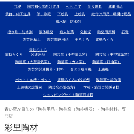
TOP
陶芸初心者向け道具
へら こて
削り道具
成形用品
装飾、細工道具
筆、刷毛
下絵具
上絵具
絵付け用品・釉掛け用品
撥水剤、防水剤
撥水剤、防水剤
液体釉薬
粉末釉薬
化粧泥
釉薬用原料
石膏
陶芸用粘土
陶芸関連用品
手ろくろ
電動ろくろ
電動ろくろ
電動ろくろ
関連用品
陶芸窯（小型電気窯）
陶芸窯（中型電気窯）
陶芸窯（大型電気窯）
陶芸窯（ガス窯）
陶芸窯（灯油窯）
陶芸窯関連機器・材料
タタラ成形機
土練機
ポットミル機・ポット
電動ろくろの設置例
陶芸窯の設置例
土練機の設置例
陶芸窯の販売方針
学校・施設ご関係者様
ショッピングサイト陶芸百貨店
青い壁が目印の『陶芸用品・陶芸窯（陶芸機器）・陶芸材料』専
門店
彩里陶材