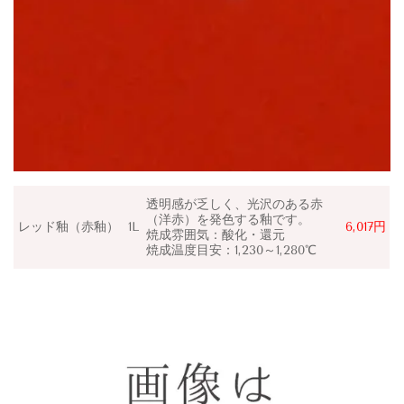
透明感が乏しく、光沢のある赤
（洋赤）
を発色する釉です。
レッド釉（赤釉）
1L
6,017円
焼成雰囲気：
酸化・還元
焼成温度目安：1,230～1,280℃