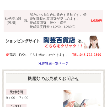
深みのある白色に発色する釉です。伝
益子糠白釉
統
釉独特の雰囲気が楽しめます。
5L
4,950円
（乳濁）
焼成雰囲気：
酸化・還元
焼成温度目安：1,250～1,280℃
※
電話、FAXにてもお求めいただけます。
TEL:048‐722‐2390
液体釉薬一覧ページ
機器類のお見積＆お問合せ
受付時間
9：00～17：00
定休日