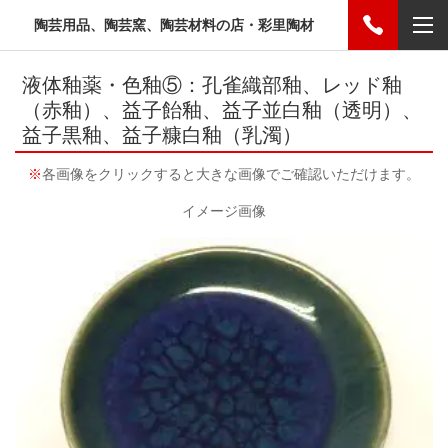
陶芸用品、陶芸窯、陶芸材料の店・彩里陶材
液体釉薬・色釉⑤：孔雀織部釉、レッド釉
（赤釉）、益子飴釉、益子並白釉（透明）、
益子黒釉、益子糠白釉（乳濁）
※
各画像をクリックすると大きな画像でご確認いただけます。
イメージ画像