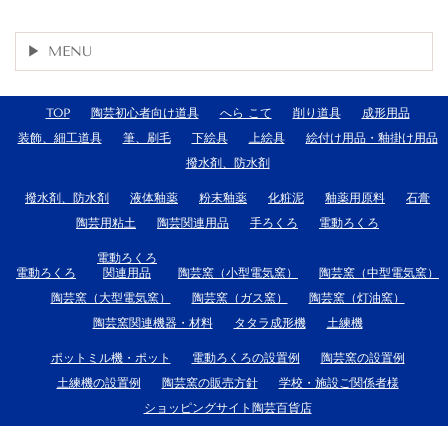
MENU
TOP
陶芸初心者向け道具
へら こて
削り道具
成形用品
装飾、細工道具
筆、刷毛
下絵具
上絵具
絵付け用品・釉掛け用品
撥水剤、防水剤
撥水剤、防水剤
液体釉薬
粉末釉薬
化粧泥
釉薬用原料
石膏
陶芸用粘土
陶芸関連用品
手ろくろ
電動ろくろ
電動ろくろ
電動ろくろ
関連用品
陶芸窯（小型電気窯）
陶芸窯（中型電気窯）
陶芸窯（大型電気窯）
陶芸窯（ガス窯）
陶芸窯（灯油窯）
陶芸窯関連機器・材料
タタラ成形機
土練機
ポットミル機・ポット
電動ろくろの設置例
陶芸窯の設置例
土練機の設置例
陶芸窯の販売方針
学校・施設ご関係者様
ショッピングサイト陶芸百貨店