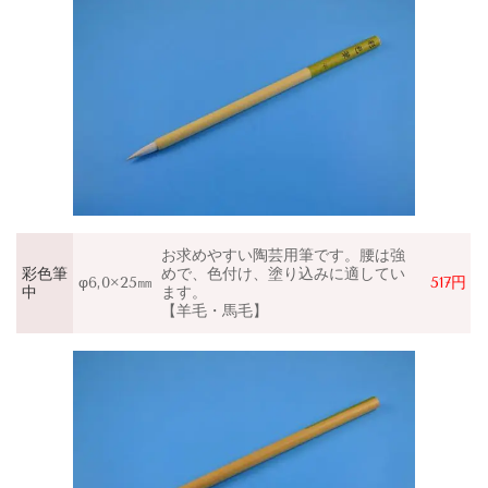
お求めやすい陶芸用筆です。腰は強
彩色筆
めで、色付け、塗り込みに適してい
φ6,0×25㎜
517円
中
ます。
【羊毛・馬毛】