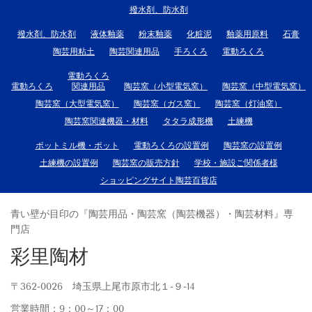
撥水剤、防水剤
撥水剤、防水剤
液体釉薬
粉末釉薬
化粧泥
釉薬用原料
石膏
陶芸用粘土
陶芸関連用品
手ろくろ
電動ろくろ
電動ろくろ
電動ろくろ
関連用品
陶芸窯（小型電気窯）
陶芸窯（中型電気窯）
陶芸窯（大型電気窯）
陶芸窯（ガス窯）
陶芸窯（灯油窯）
陶芸窯関連機器・材料
タタラ成形機
土練機
ポットミル機・ポット
電動ろくろの設置例
陶芸窯の設置例
土練機の設置例
陶芸窯の販売方針
学校・施設ご関係者様
ショッピングサイト陶芸百貨店
青い壁が目印の『陶芸用品・陶芸窯（陶芸機器）・陶芸材料』専
門店
彩里陶材
〒362-0026 埼玉県上尾市原市北１-９-14
営業時間：9：00～17：00