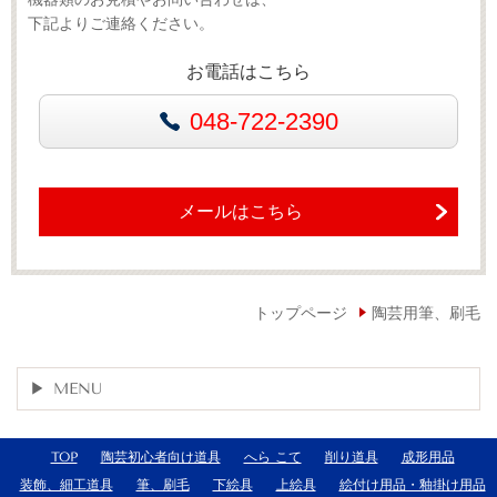
下記よりご連絡ください。
お電話はこちら
048-722-2390
メールはこちら
トップページ
陶芸用筆、刷毛
MENU
TOP
陶芸初心者向け道具
へら こて
削り道具
成形用品
装飾、細工道具
筆、刷毛
下絵具
上絵具
絵付け用品・釉掛け用品