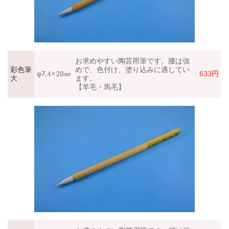
お求めやすい陶芸用筆です。腰は強
彩色筆
めで、色付け、塗り込みに適してい
φ7,4×28㎜
633円
大
ます。
【羊毛・馬毛】