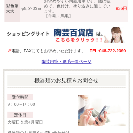
お求めやすい陶芸用筆です。腰は強
彩色筆
めで、色付け、塗り込みに適してい
φ8,5×32㎜
836円
大大
ます。
【羊毛・馬毛】
※
電話、FAXにてもお求めいただけます。
TEL:048‐722‐2390
陶芸用筆・刷毛一覧ページ
機器類のお見積＆お問合せ
受付時間
9：00～17：00
定休日
火曜日＆第4月曜日
機器類のお見積やお問い合わせは、