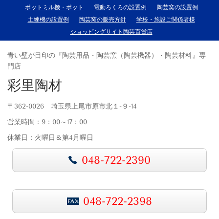
ポットミル機・ポット
電動ろくろの設置例
陶芸窯の設置例
土練機の設置例
陶芸窯の販売方針
学校・施設ご関係者様
ショッピングサイト陶芸百貨店
青い壁が目印の『陶芸用品・陶芸窯（陶芸機器）・陶芸材料』専
門店
彩里陶材
〒362-0026 埼玉県上尾市原市北１-９-14
営業時間：9：00～17：00
休業日：火曜日＆第4月曜日
048-722-2390
048-722-2398