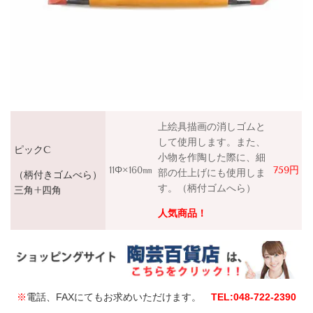
上絵具描画の消しゴムと
して使用します。また、
ピックC
小物を作陶した際に、細
11Φ×160㎜
759円
部の仕上げにも使用しま
（柄付きゴムべら）
す。（柄付ゴムへら）
三角+四角
人気商品！
※
電話、FAXにてもお求めいただけます。
TEL:048‐722‐2390