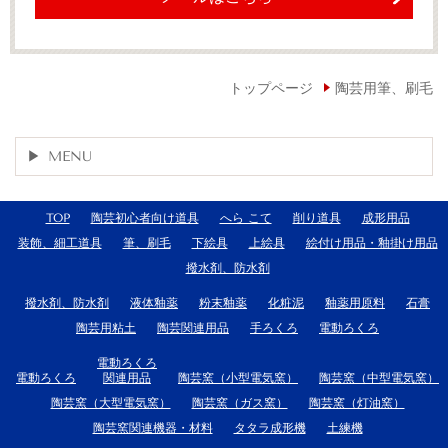
トップページ
陶芸用筆、刷毛
MENU
TOP
陶芸初心者向け道具
へら こて
削り道具
成形用品
装飾、細工道具
筆、刷毛
下絵具
上絵具
絵付け用品・釉掛け用品
撥水剤、防水剤
撥水剤、防水剤
液体釉薬
粉末釉薬
化粧泥
釉薬用原料
石膏
陶芸用粘土
陶芸関連用品
手ろくろ
電動ろくろ
電動ろくろ
電動ろくろ
関連用品
陶芸窯（小型電気窯）
陶芸窯（中型電気窯）
陶芸窯（大型電気窯）
陶芸窯（ガス窯）
陶芸窯（灯油窯）
陶芸窯関連機器・材料
タタラ成形機
土練機