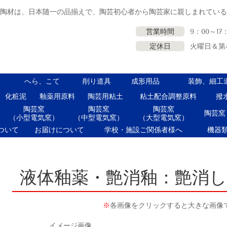
里陶材は、日本随一の品揃えで、陶芸初心者から陶芸家に親しまれてい
営業時間
9：00～17
定休日
火曜日＆第
へら、こて
削り道具
成形用品
装飾、細工
化粧泥
釉薬用原料
陶芸用粘土
粘土配合調整原料
撥
陶芸窯
陶芸窯
陶芸窯
陶芸窯
（小型電気窯）
（中型電気窯）
（大型電気窯）
ついて
お届けについて
学校・施設ご関係者様へ
機器
液体釉薬・艶消釉：艶消
※
各画像をクリックすると大きな画像
イメージ画像