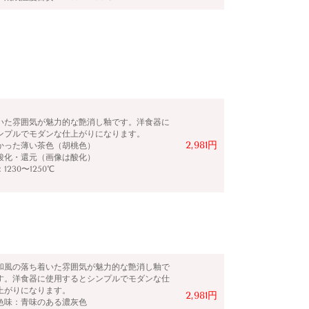
いた雰囲気が魅力的な艶消し釉です。洋食器に
ンプルでモダンな仕上がりになります。
2,981円
かった薄い茶色（胡桃色）
酸化・還元（画像は酸化）
230〜1250℃
和風の落ち着いた雰囲気が魅力的な艶消し釉で
す。洋食器に使用するとシンプルでモダンな仕
上がりになります。
2,981円
色味：青味のある濃灰色