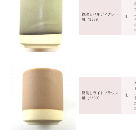
艶消し
ベルディグレー
1L
）
釉（3589
艶消しライト
ブラウン
1L
）
釉（3590