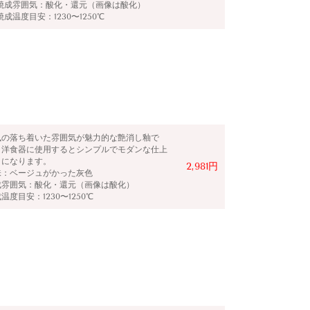
焼成雰囲気：酸化・還元（画像は酸化）
焼成温度目安：1230〜1250℃
風の落ち着いた雰囲気が魅力的な艶消し釉で
。洋食器に使用するとシンプルでモダンな仕上
りになります。
2,981円
味：
ベージュがかった灰色
成雰囲気：酸化・還元（画像は酸化）
温度目安：1230〜1250℃