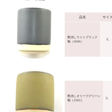
品名
サイ
艶消しライトブラック
1L
釉（3606）
艶消しオリーブグリーン
1L
）
釉（35
85