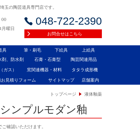
る埼玉の陶芸道具専門店です。
048-722-2390
：00
4月曜日
お問合せはこちら
道具
筆・刷毛
下絵具
上絵具
水剤、防水剤
石膏・石膏型
陶芸関連用品
（ガス）
窯関連機器・材料
タタラ成形機
類お見積りフォーム
サイトマップ
店舗案内
トップページ
液体釉薬
しシンプルモダン釉
でご確認いただけます。