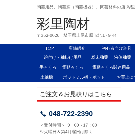
陶芸用品、陶芸窯（陶芸機器）、陶芸材料の店 彩
彩里陶材
〒362-0026 埼玉県上尾市原市北１-９-14
TOP
店舗紹介
初心者向け道具
絵付け・釉掛け用品
粉末釉薬
液体釉薬
手ろくろ
電動ろくろ
電動ろくろ関連用品
土練機
ポットミル機・ポット
お買上に
ご注文＆お見積りはこちら
048-722-2390
＜受付時間＞ 9：00～17：00
※火曜日＆第4月曜日は除く