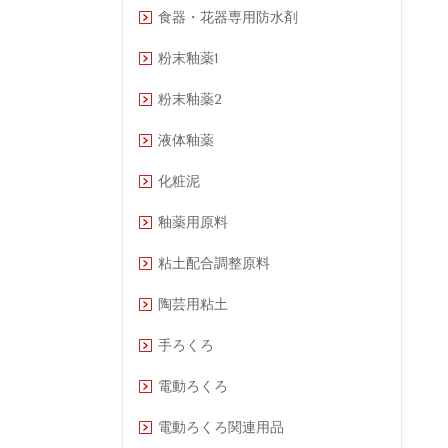
食器・花器専用防水剤
粉末釉薬1
粉末釉薬2
液体釉薬
化粧泥
釉薬用原料
粘土配合調整原料
陶芸用粘土
手ろくろ
電動ろくろ
電動ろくろ関連用品