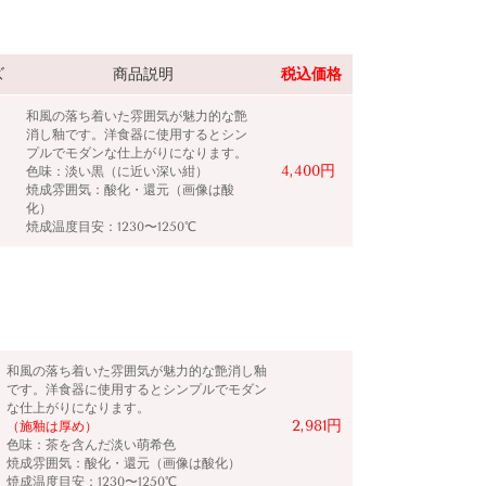
ズ
商品説明
税込価格
和風の落ち着いた雰囲気が魅力的な艶
消し釉です。洋食器に使用するとシン
プルでモダンな仕上がりになります。
4,400円
色味：淡い黒（に近い深い紺）
焼成雰囲気：酸化・還元（画像は酸
化）
焼成温度目安：1230〜1250℃
和風の落ち着いた雰囲気が魅力的な艶消し釉
です。洋食器に使用するとシンプルでモダン
な仕上がりになります。
2,981円
（施釉は厚め）
色味：
茶を含んだ淡い萌希色
焼成雰囲気：酸化・還元（画像は酸化）
焼成温度目安：1230〜1250℃