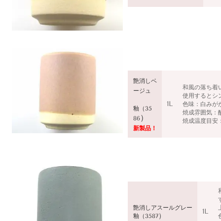
艶消しベ
和風の落ち着
ージュ
使用するとシ
1L
色味：白みが
釉（35
焼成雰囲気：
）
86
焼成温度目安：1
新製品！
艶消しア
スールグレー
1L
）
釉（35
87