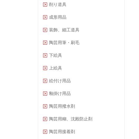
削り道具
成形用品
装飾、細工道具
陶芸用筆・刷毛
下絵具
上絵具
絵付け用品
釉掛け用品
陶芸用撥水剤
陶芸用糊、沈殿防止剤
陶芸用接着剤