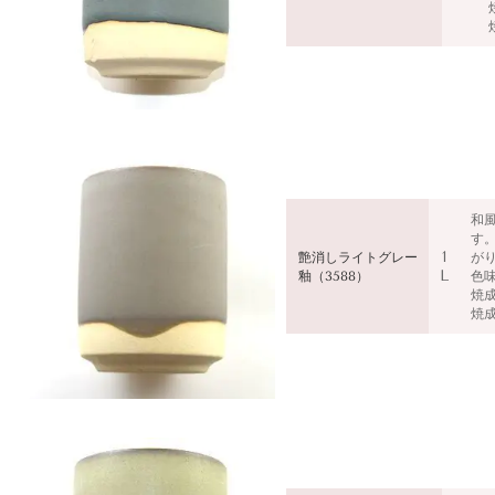
和
す
1
艶消し
ライトグレー
が
L
釉（358
8）
色
焼
焼成